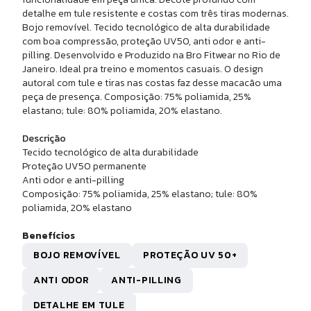
SAIA FITNESS CYBER
detalhe em tule resistente e costas com três tiras modernas.
Bojo removível. Tecido tecnológico de alta durabilidade
com boa compressão, proteção UV50, anti odor e anti-
R$ 275,90
pilling. Desenvolvido e Produzido na Bro Fitwear no Rio de
10x de
R$ 27,59
sem juros
Janeiro. Ideal pra treino e momentos casuais. O design
autoral com tule e tiras nas costas faz desse macacão uma
peça de presença. Composição: 75% poliamida, 25%
elastano; tule: 80% poliamida, 20% elastano.
Descrição
Tecido tecnológico de alta durabilidade
Proteção UV50 permanente
Anti odor e anti-pilling
Composição: 75% poliamida, 25% elastano; tule: 80%
poliamida, 20% elastano
Benefícios
BOJO REMOVÍVEL
PROTEÇÃO UV 50+
ANTI ODOR
ANTI-PILLING
MUDA CICLISTA CYBER
DETALHE EM TULE