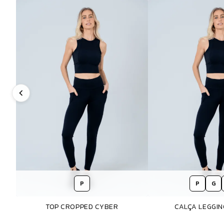
P
P
G
TOP CROPPED CYBER
CALÇA LEGGI