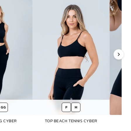
GG
P
M
NG CYBER
TOP BEACH TENNIS CYBER
BER