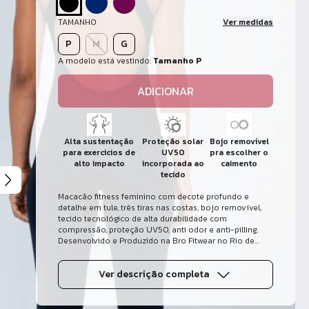
TAMANHO
Ver medidas
P
M
G
A modelo está vestindo:
Tamanho P
ADICIONAR
Alta sustentação
Proteção solar
Bojo removível
para exercicios de
UV50
pra escolher o
alto impacto
incorporada ao
caimento
tecido
Macacão fitness feminino com decote profundo e
detalhe em tule, três tiras nas costas, bojo removível,
tecido tecnológico de alta durabilidade com
compressão, proteção UV50, anti odor e anti-pilling.
Desenvolvido e Produzido na Bro Fitwear no Rio de
Janeiro.
Ver descrição completa