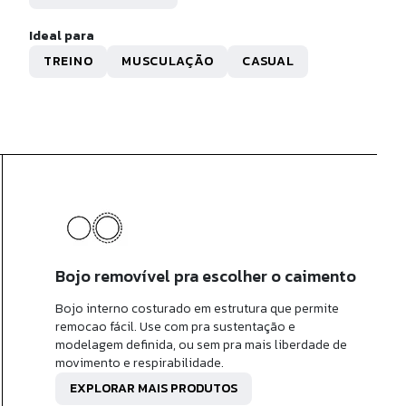
R$ 229,90
x de
R$ 22,99
sem juros
Ideal para
TREINO
MUSCULAÇÃO
CASUAL
Bojo removível pra escolher o caimento
Bojo interno costurado em estrutura que permite
remocao fácil. Use com pra sustentação e
modelagem definida, ou sem pra mais liberdade de
movimento e respirabilidade.
EXPLORAR MAIS PRODUTOS