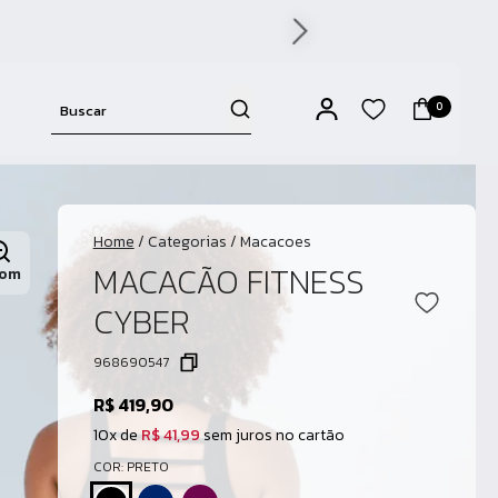
0
Home
/
Categorias
/
Macacoes
MACACÃO FITNESS
om
CYBER
968690547
R$ 419,90
10x de
R$ 41,99
sem juros no cartão
COR: PRETO