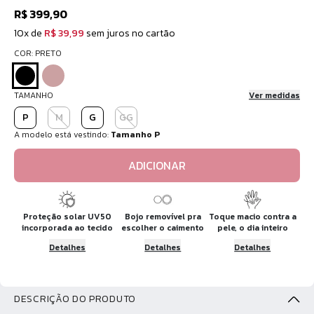
R$ 399,90
10x de
R$ 39,99
sem juros no cartão
COR: PRETO
TAMANHO
Ver medidas
P
M
G
GG
A modelo está vestindo:
Tamanho P
ADICIONAR
Proteção solar UV50
Bojo removível pra
Toque macio contra a
incorporada ao tecido
escolher o caimento
pele, o dia inteiro
Detalhes
Detalhes
Detalhes
DESCRIÇÃO DO PRODUTO