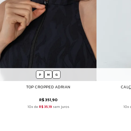
P
M
G
TOP CROPPED ADRIAN
CALÇ
R$ 351,90
10x de
R$ 35,19
sem juros
10x 