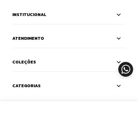
INSTITUCIONAL
ATENDIMENTO
COLEÇÕES
CATEGORIAS
CADASTRE-SE
ADICIONAR
Deixe seu e-mail e receba 10% de desconto na
primeira compra — o cupom chega na sua caixa de
entrada. Com novidades e lançamentos em primeira