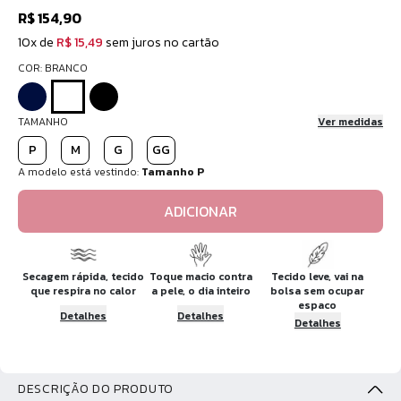
R$ 154,90
10x de
R$ 15,49
sem juros no cartão
COR: BRANCO
TAMANHO
Ver medidas
P
M
G
GG
A modelo está vestindo:
Tamanho P
ADICIONAR
Secagem rápida, tecido
Toque macio contra
Tecido leve, vai na
que respira no calor
a pele, o dia inteiro
bolsa sem ocupar
espaco
Detalhes
Detalhes
Detalhes
DESCRIÇÃO DO PRODUTO