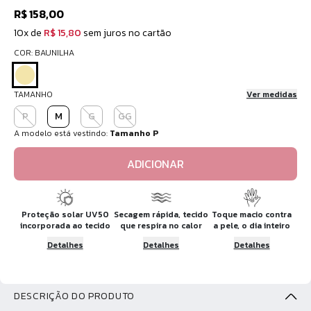
R$ 158,00
10x de
R$ 15,80
sem juros no cartão
COR: BAUNILHA
TAMANHO
Ver medidas
P
M
G
GG
A modelo está vestindo:
Tamanho P
ADICIONAR
Proteção solar UV50
Secagem rápida, tecido
Toque macio contra
incorporada ao tecido
que respira no calor
a pele, o dia inteiro
Detalhes
Detalhes
Detalhes
DESCRIÇÃO DO PRODUTO