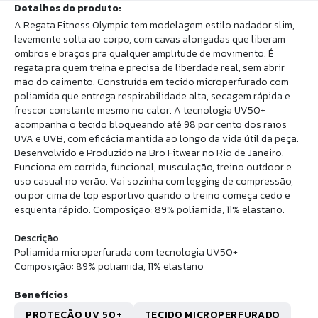
Detalhes do produto:
A Regata Fitness Olympic tem modelagem estilo nadador slim,
levemente solta ao corpo, com cavas alongadas que liberam
ombros e braços pra qualquer amplitude de movimento. É
regata pra quem treina e precisa de liberdade real, sem abrir
mão do caimento. Construída em tecido microperfurado com
poliamida que entrega respirabilidade alta, secagem rápida e
frescor constante mesmo no calor. A tecnologia UV50+
acompanha o tecido bloqueando até 98 por cento dos raios
UVA e UVB, com eficácia mantida ao longo da vida útil da peça.
Desenvolvido e Produzido na Bro Fitwear no Rio de Janeiro.
Funciona em corrida, funcional, musculação, treino outdoor e
uso casual no verão. Vai sozinha com legging de compressão,
ou por cima de top esportivo quando o treino começa cedo e
esquenta rápido. Composição: 89% poliamida, 11% elastano.
Descrição
Poliamida microperfurada com tecnologia UV50+
Composição: 89% poliamida, 11% elastano
Benefícios
PROTEÇÃO UV 50+
TECIDO MICROPERFURADO