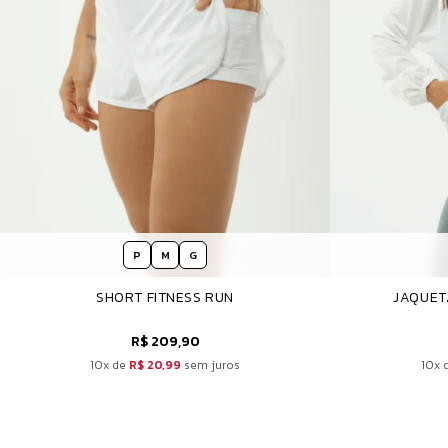
P
M
G
SHORT FITNESS RUN
JAQUET
R$ 209,90
10x de
R$ 20,99
sem juros
10x 