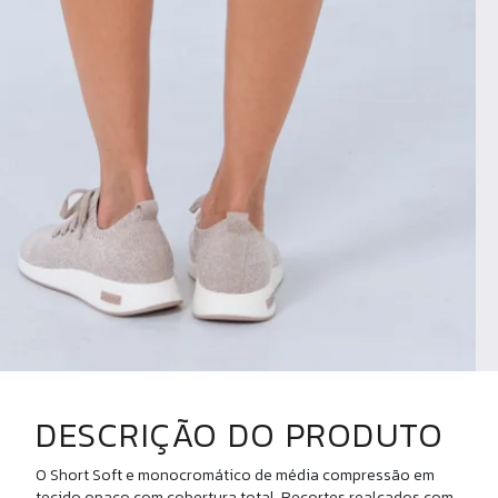
DESCRIÇÃO DO PRODUTO
O Short Soft e monocromático de média compressão em
tecido opaco com cobertura total. Recortes realçados com