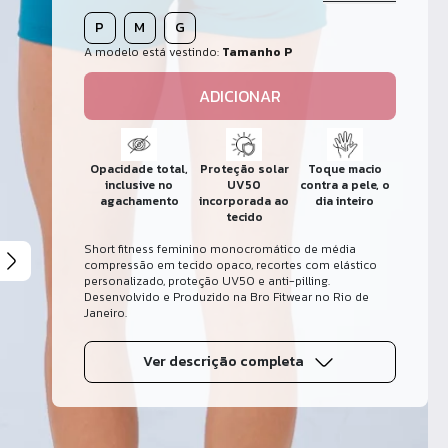
P
M
G
A modelo está vestindo:
Tamanho P
ADICIONAR
Opacidade total,
Proteção solar
Toque macio
inclusive no
UV50
contra a pele, o
agachamento
incorporada ao
dia inteiro
tecido
Short fitness feminino monocromático de média
compressão em tecido opaco, recortes com elástico
personalizado, proteção UV50 e anti-pilling.
Desenvolvido e Produzido na Bro Fitwear no Rio de
Janeiro.
Ver descrição completa