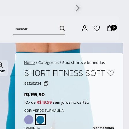
0
Home
/
Categorias
/
Saia shorts e bermudas
SHORT FITNESS SOFT
om
852292134
R$ 195,90
10x de
R$ 19,59
sem juros no cartão
COR: VERDE TURMALINA
TAMANHO
Ver medidas