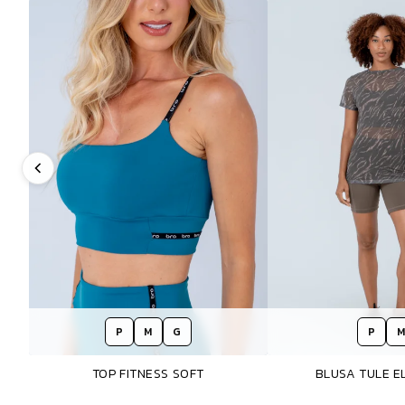
P
M
G
P
M
TOP FITNESS SOFT
BLUSA TULE 