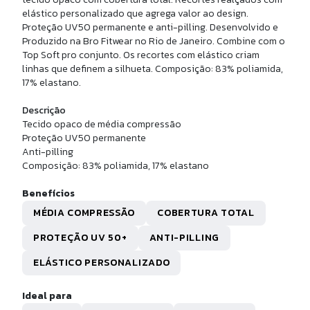
elástico personalizado que agrega valor ao design.
Proteção UV50 permanente e anti-pilling. Desenvolvido e
Produzido na Bro Fitwear no Rio de Janeiro. Combine com o
Top Soft pro conjunto. Os recortes com elástico criam
linhas que definem a silhueta. Composição: 83% poliamida,
17% elastano.
Descrição
Tecido opaco de média compressão
Proteção UV50 permanente
Anti-pilling
Composição: 83% poliamida, 17% elastano
Benefícios
MÉDIA COMPRESSÃO
COBERTURA TOTAL
PROTEÇÃO UV 50+
ANTI-PILLING
U
ELÁSTICO PERSONALIZADO
 CANO MEDIO ALG PIMA
Ideal para