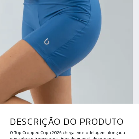
DESCRIÇÃO DO PRODUTO
P
G
O Top Cropped Copa 2026 chega em modelagem alongada
que cobre o tronco até a linha do quadril, decote reto,