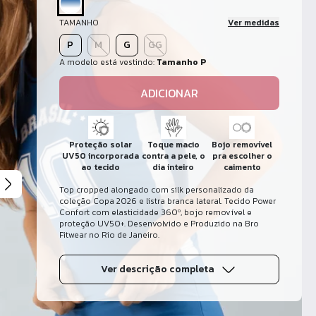
TAMANHO
Ver medidas
P
M
G
GG
A modelo está vestindo:
Tamanho P
ADICIONAR
Proteção solar
Toque macio
Bojo removível
UV50 incorporada
contra a pele, o
pra escolher o
ao tecido
dia inteiro
caimento
Top cropped alongado com silk personalizado da
coleção Copa 2026 e listra branca lateral. Tecido Power
Confort com elasticidade 360º, bojo removível e
proteção UV50+. Desenvolvido e Produzido na Bro
Fitwear no Rio de Janeiro.
Ver descrição completa