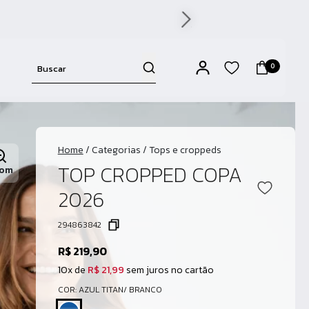
0
Home
/
Categorias
/
Tops e croppeds
TOP CROPPED COPA
om
2026
294863842
R$ 219,90
10x de
R$ 21,99
sem juros no cartão
COR: AZUL TITAN/ BRANCO