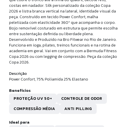
SLEEVE BASIC
costas em nadador. Silk personalizado da coleção Copa
2026 e listra branca vertical na lateral, identidade visual da
peça. Construído em tecido Power Confort, malha
R$ 169,90
peletizada com elasticidade 360º que acompanha o corpo.
10x de
R$ 16,99
sem juros
Bojo removível costurado em estrutura que permite escolha
entre sustentação definida ou liberdade plena.
Desenvolvido e Produzido na Bro Fitwear no Rio de Janeiro.
Funciona em ioga, pilates, treinos funcionais e na rotina de
academia em geral. Vai em conjunto com a Bermuda Fitness
Copa 2026 ou com legging de compressão. Peça da coleção
Copa 2026.
Descrição
Power Confort, 75% Poliamida 25% Elastano
Benefícios
PROTEÇÃO UV 50+
CONTROLE DE ODOR
U
COMPRESSÃO MÉDIA
ANTI PILLING
OLSA NYLON MÉDIA
Ideal para