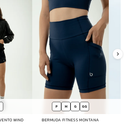
P
M
G
GG
VENTO WIND
BERMUDA FITNESS MONTANA
B