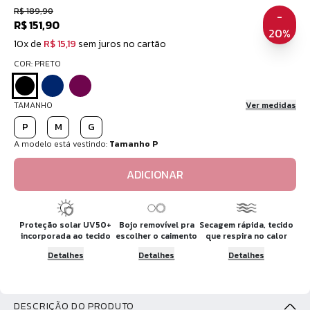
R$ 189,90
-
R$ 151,90
20%
10x de
R$ 15,19
sem juros no cartão
COR: PRETO
TAMANHO
Ver medidas
P
M
G
A modelo está vestindo:
Tamanho P
ADICIONAR
Proteção solar UV50+
Bojo removível pra
Secagem rápida, tecido
incorporada ao tecido
escolher o caimento
que respira no calor
Detalhes
Detalhes
Detalhes
DESCRIÇÃO DO PRODUTO