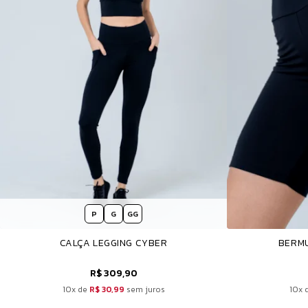
P
G
GG
CALÇA LEGGING CYBER
BERMU
R$ 309,90
10x de
R$ 30,99
sem juros
10x 