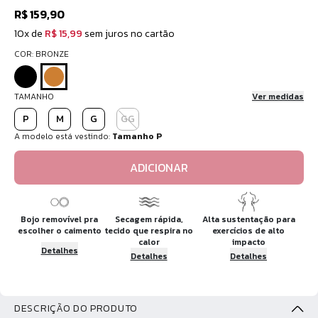
R$ 159,90
10x de
R$ 15,99
sem juros no cartão
COR: BRONZE
TAMANHO
Ver medidas
P
M
G
GG
A modelo está vestindo:
Tamanho P
ADICIONAR
Bojo removível pra
Secagem rápida,
Alta sustentação para
escolher o caimento
tecido que respira no
exercícios de alto
calor
impacto
Detalhes
Detalhes
Detalhes
DESCRIÇÃO DO PRODUTO