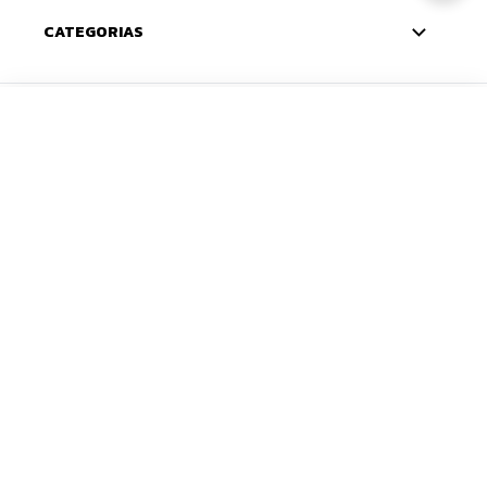
CATEGORIAS
ADICIONAR
CADASTRE-SE
Deixe seu e-mail e receba 10% de desconto na
primeira compra — o cupom chega na sua caixa de
entrada. Com novidades e lançamentos em primeira
mão.