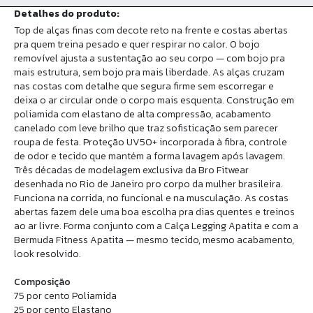
Detalhes do produto:
Top de alças finas com decote reto na frente e costas abertas
pra quem treina pesado e quer respirar no calor. O bojo
removível ajusta a sustentação ao seu corpo — com bojo pra
mais estrutura, sem bojo pra mais liberdade. As alças cruzam
nas costas com detalhe que segura firme sem escorregar e
deixa o ar circular onde o corpo mais esquenta. Construção em
poliamida com elastano de alta compressão, acabamento
canelado com leve brilho que traz sofisticação sem parecer
roupa de festa. Proteção UV50+ incorporada à fibra, controle
de odor e tecido que mantém a forma lavagem após lavagem.
Três décadas de modelagem exclusiva da Bro Fitwear
desenhada no Rio de Janeiro pro corpo da mulher brasileira.
Funciona na corrida, no funcional e na musculação. As costas
abertas fazem dele uma boa escolha pra dias quentes e treinos
ao ar livre. Forma conjunto com a Calça Legging Apatita e com a
Bermuda Fitness Apatita — mesmo tecido, mesmo acabamento,
look resolvido.
Composição
75 por cento Poliamida
25 por cento Elastano