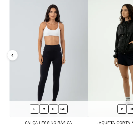
P
M
G
GG
P
M
CALÇA LEGGING BÁSICA
JAQUETA CORTA 