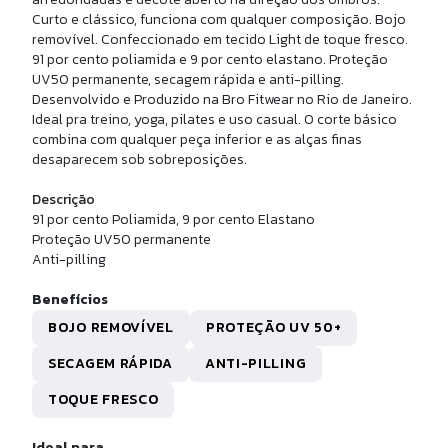
TOP BÁSICO ALCINHA
Curto e clássico, funciona com qualquer composição. Bojo
removível. Confeccionado em tecido Light de toque fresco.
91 por cento poliamida e 9 por cento elastano. Proteção
R$ 151,80
UV50 permanente, secagem rápida e anti-pilling.
10x de
R$ 15,18
sem juros
Desenvolvido e Produzido na Bro Fitwear no Rio de Janeiro.
Ideal pra treino, yoga, pilates e uso casual. O corte básico
combina com qualquer peça inferior e as alças finas
desaparecem sob sobreposições.
Descrição
91 por cento Poliamida, 9 por cento Elastano
Proteção UV50 permanente
Anti-pilling
Benefícios
BOJO REMOVÍVEL
PROTEÇÃO UV 50+
SECAGEM RÁPIDA
ANTI-PILLING
P
G
TOQUE FRESCO
SLEEVE BASIC
Ideal para