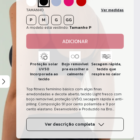
TAMANHO
Ver medidas
P
M
G
GG
A modelo está vestindo:
Tamanho P
ADICIONAR
Proteção solar
Bojo removível
Secagem rápida,
UV50
pra escolher o
tecido que
incorporada ao
caimento
respira no calor
tecido
Top fitness feminino básico com alças finas
arredondadas e decote aberto, tecido Light fresco com
bojo removível, proteção UV50, secagem rápida e anti-
pilling. Composição 91 por cento poliamida e 9 por
cento elastano. Desenvolvido e Produzido na Bro
Fitwear no Rio de Janeiro.
Ver descrição completa