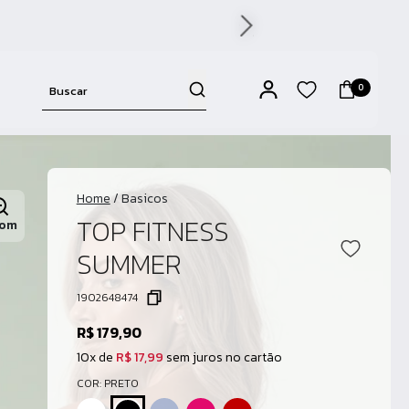
0
Home
/
Basicos
TOP FITNESS
om
SUMMER
1902648474
R$ 179,90
10x de
R$ 17,99
sem juros no cartão
COR: PRETO