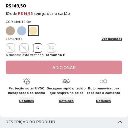
R$ 149,50
10x de
R$ 14,95
sem juros no cartão
COR: MANTEIGA
TAMANHO
Ver medidas
P
M
G
GG
A modelo está vestindo:
Tamanho P
ADICIONAR
Proteção solar UV50
Secagem rápida, tecido
Bojo removível pra
incorporada ao tecido
que respira no calor
escolher o caimento
Detalhes
Detalhes
Detalhes
DESCRIÇÃO DO PRODUTO