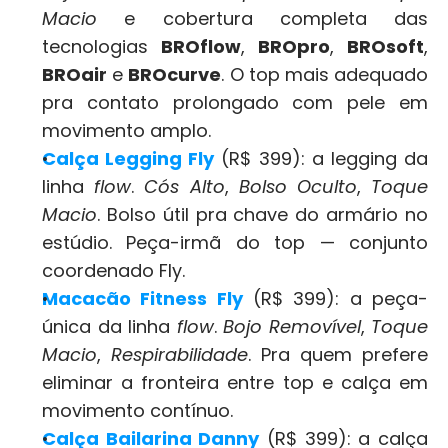
Macio
 e cobertura completa das 
tecnologias 
BROflow
, 
BROpro
, 
BROsoft
, 
BROair
 e 
BROcurve
. O top mais adequado 
pra contato prolongado com pele em 
movimento amplo.
Calça Legging Fly
 (R$ 399): a legging da 
linha 
flow
. 
Cós Alto
, 
Bolso Oculto
, 
Toque 
Macio
. Bolso útil pra chave do armário no 
estúdio. Peça-irmã do top — conjunto 
coordenado Fly.
Macacão Fitness Fly
 (R$ 399): a peça-
única da linha 
flow
. 
Bojo Removível
, 
Toque 
Macio
, 
Respirabilidade
. Pra quem prefere 
eliminar a fronteira entre top e calça em 
movimento contínuo.
Calça Bailarina Danny
 (R$ 399): a calça 