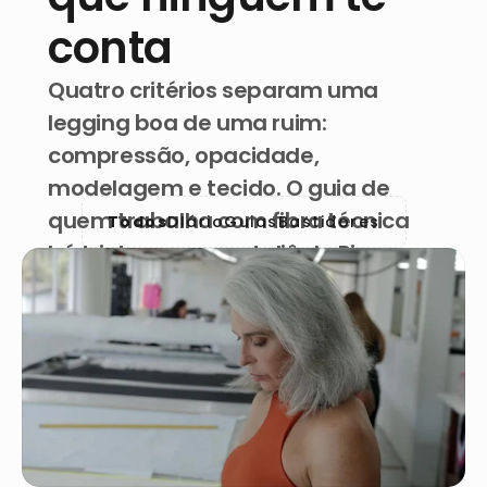
conta
Quatro critérios separam uma 
legging boa de uma ruim: 
compressão, opacidade, 
modelagem e tecido. O guia de 
quem trabalha com fibra técnica 
Todos
DIário
Guias
Bastidores
há trinta anos no ateliê do Rio.