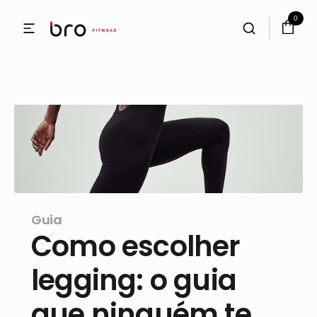
0
Guia
Como escolher 
legging: o guia 
que ninguém te 